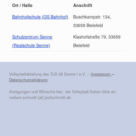
Ort / Halle
Anschrift
Bahnhofschule (GS Bahnhof)
Buschkampstr. 134,
33659 Bielefeld
Schulzentrum Senne
Klashofstraße 79, 33659
(Realschule Senne)
Bielefeld
Volleyballabteilung des TuS 08 Senne I e.V. --
Impressum
--
Datenschutzerklärung
Anregungen und Wünsche bez. der Volleyball-Seiten bitte an:
norbert.schmidt [at] profschmidt.de
TuS 08 Senne I -- Volleyball
Theme by
SiteOrigin