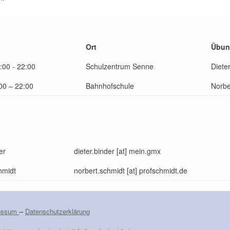
Ort
Übung
:00 - 22:00
Schulzentrum Senne
Diete
:00 – 22:00
Bahnhofschule
Norbe
er
dieter.binder [at] mein.gmx
hmidt
norbert.schmidt [at] profschmidt.de
essum
--
Datenschutzerklärung