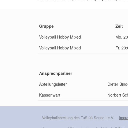
Gruppe
Zeit
Volleyball Hobby Mixed
Mo. 20
Volleyball Hobby Mixed
Fr. 20
Ansprechpartner
Abteilungsleiter
Dieter Bind
Kassenwart
Norbert Sc
Volleyballabteilung des TuS 08 Senne I e.V. --
Impr