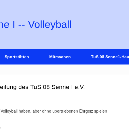
 I -- Volleyball
Sportstätten
Mitmachen
TuS 08 Senne1-Hau
eilung des TuS 08 Senne I e.V.
am Volleyball haben, aber ohne übertriebenen Ehrgeiz spielen
.
n: